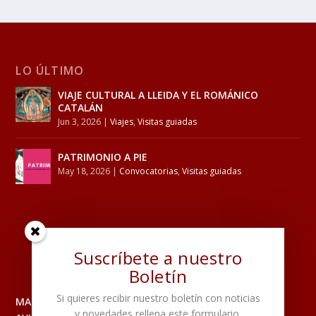
LO ÚLTIMO
VIAJE CULTURAL A LLEIDA Y EL ROMÁNICO
CATALÁN
Jun 3, 2026
|
Viajes
,
Visitas guiadas
PATRIMONIO A PIE
May 18, 2026
|
Convocatorias
,
Visitas guiadas
Suscríbete a nuestro
Boletín
Si quieres recibir nuestro boletín con noticias
MAPA DEL SITIO
y novedades rellena este formulario.