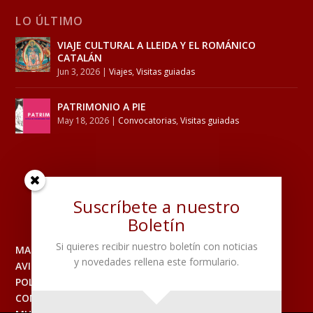
LO ÚLTIMO
VIAJE CULTURAL A LLEIDA Y EL ROMÁNICO
CATALÁN
Jun 3, 2026
|
Viajes
,
Visitas guiadas
PATRIMONIO A PIE
May 18, 2026
|
Convocatorias
,
Visitas guiadas
Suscríbete a nuestro
Boletín
Si quieres recibir nuestro boletín con noticias
MAPA DEL SITIO
y novedades rellena este formulario.
AVISO LEGAL
POLITICA DE PRIVACIDAD
CONTACTO