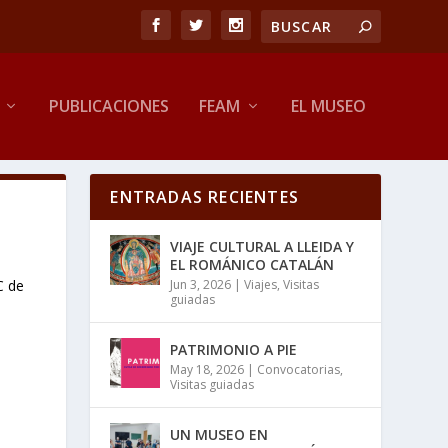
PUBLICACIONES
FEAM
EL MUSEO
ENTRADAS RECIENTES
VIAJE CULTURAL A LLEIDA Y
EL ROMÁNICO CATALÁN
C de
Jun 3, 2026
|
Viajes
,
Visitas
guiadas
PATRIMONIO A PIE
May 18, 2026
|
Convocatorias
,
Visitas guiadas
UN MUSEO EN