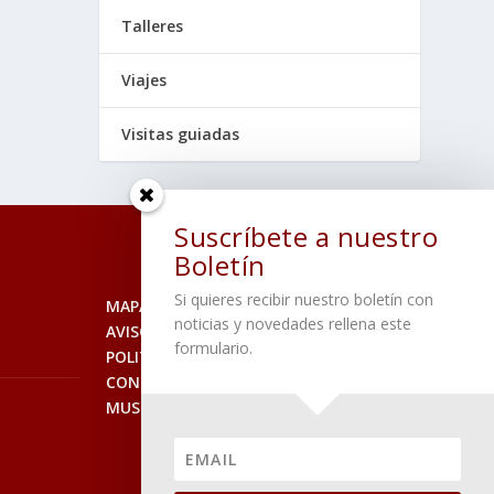
Talleres
Viajes
Visitas guiadas
Suscríbete a nuestro
Boletín
Si quieres recibir nuestro boletín con
MAPA DEL SITIO
noticias y novedades rellena este
AVISO LEGAL
formulario.
POLITICA DE PRIVACIDAD
CONTACTO
MUSEO