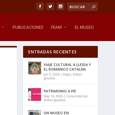
PUBLICACIONES
FEAM
EL MUSEO
ENTRADAS RECIENTES
VIAJE CULTURAL A LLEIDA Y
EL ROMÁNICO CATALÁN
Jun 3, 2026
|
Viajes
,
Visitas
guiadas
PATRIMONIO A PIE
May 18, 2026
|
Convocatorias
,
Visitas guiadas
UN MUSEO EN