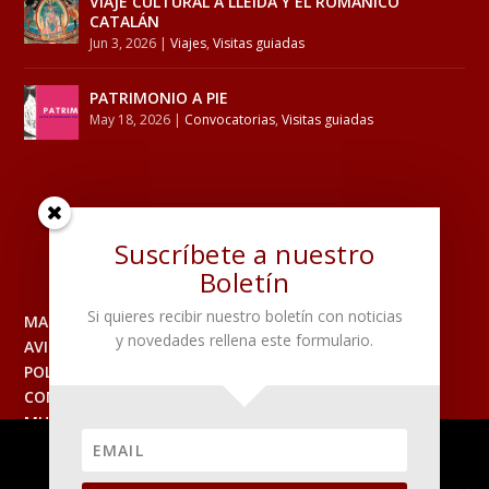
VIAJE CULTURAL A LLEIDA Y EL ROMÁNICO
CATALÁN
Jun 3, 2026
|
Viajes
,
Visitas guiadas
PATRIMONIO A PIE
May 18, 2026
|
Convocatorias
,
Visitas guiadas
Suscríbete a nuestro
Boletín
Si quieres recibir nuestro boletín con noticias
MAPA DEL SITIO
y novedades rellena este formulario.
AVISO LEGAL
POLITICA DE PRIVACIDAD
CONTACTO
MUSEO
Utilizamos cookies para asegurar que damos la mejor
experiencia al usuario en nuestro sitio web. Si continúa