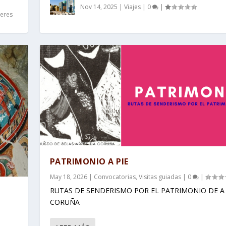
Nov 14, 2025
|
Viajes
|
0
|
leres
PATRIMONIO A PIE
May 18, 2026
|
Convocatorias
,
Visitas guiadas
|
0
|
RUTAS DE SENDERISMO POR EL PATRIMONIO DE A
CORUÑA