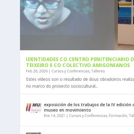
IDENTIDADES CO CENTRO PENITENCIARIO D
TEIXEIRO E CO COLECTIVO AMIGONIANOS
Feb 26, 2026
|
Cursos y Conferencias
,
Talleres
Estes vídeos son o resultado de dous obradoiros reali
no marco do proxecto sociocultural...
UN MUSEO EN MOVEMENTO. EDICI
A CORUÑA. UNA CIUDAD POR EXPL
CIRCUITO CULTURAL POR EL VALL
IDENTIDADES CO CENTRO PENITENCIA
Abr 7, 2026
Abr 7, 2026
Mar 25, 2026
Feb 26, 2026
|
|
|
|
Convocatorias
Convocatorias
Cursos y Conferencias
Viajes
,
Visitas guiadas
,
,
Formación
Visitas guiadas
|
,
Talleres
,
Talleres
|
|
|
exposición de los trabajos de la IV edición
museo en movimiento
Ene 14, 2021
|
Cursos y Conferencias
,
Formación
,
Ta