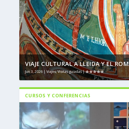
VIAJE CULTURAL A LLEIDA Y EL R
PATRIMONIO A PIE
Jun 3, 2026
May 18, 2026
|
Viajes
|
Convocatorias
,
Visitas guiadas
,
Visitas guiadas
|
|
CURSOS Y CONFERENCIAS