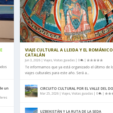
E
VIAJE CULTURAL A LLEIDA Y EL ROMÁNICO
CATALÁN
Jun 3, 2026
|
Viajes
,
Visitas guiadas
|
0
|
zados
Te informamos que ya está organizado el último de l
viajes culturales para este año. Será a...
ÓN 2026
ORAR
E DEL DOURO
RIO DE TEIXEIRO E ...
 de un
CIRCUITO CULTURAL POR EL VALLE DEL D
Mar 25, 2026
|
Viajes
,
Visitas guiadas
|
0
|
lleres
UZBEKISTÁN Y LA RUTA DE LA SEDA