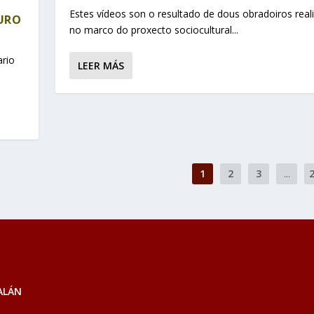
Estes vídeos son o resultado de dous obradoiros real
OURO
no marco do proxecto sociocultural...
ario
LEER MÁS
1
2
3
...
ALÁN