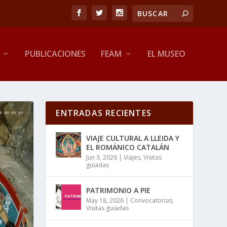
PUBLICACIONES
FEAM
EL MUSEO
ENTRADAS RECIENTES
VIAJE CULTURAL A LLEIDA Y
EL ROMÁNICO CATALÁN
Jun 3, 2026
|
Viajes
,
Visitas
guiadas
PATRIMONIO A PIE
May 18, 2026
|
Convocatorias
,
Visitas guiadas