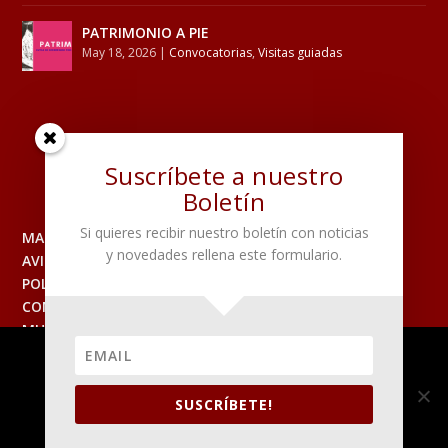
PATRIMONIO A PIE
May 18, 2026
|
Convocatorias
,
Visitas guiadas
Suscríbete a nuestro
Boletín
Si quieres recibir nuestro boletín con noticias
MAPA DEL SITIO
y novedades rellena este formulario.
AVISO LEGAL
POLITICA DE PRIVACIDAD
CONTACTO
MUSEO
Utilizamos cookies para asegurar que damos la mejor
experiencia al usuario en nuestro sitio web. Si continúa
utilizando este sitio asumiremos que está de acuerdo.
SUSCRÍBETE!
ACEPTO
LEER MÁS