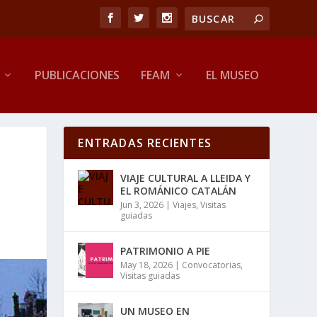
PUBLICACIONES
FEAM
EL MUSEO
ENTRADAS RECIENTES
VIAJE CULTURAL A LLEIDA Y
EL ROMÁNICO CATALÁN
Jun 3, 2026
|
Viajes
,
Visitas
guiadas
PATRIMONIO A PIE
May 18, 2026
|
Convocatorias
,
Visitas guiadas
UN MUSEO EN