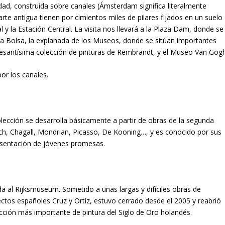
dad, construida sobre canales (Ámsterdam significa literalmente
arte antigua tienen por cimientos miles de pilares fijados en un suelo
l y la Estación Central. La visita nos llevará a la Plaza Dam, donde se
, la Bolsa, la explanada de los Museos, donde se sitúan importantes
esantísima colección de pinturas de Rembrandt, y el Museo Van Gogh
or los canales.
colección se desarrolla básicamente a partir de obras de la segunda
tch, Chagall, Mondrian, Picasso, De Kooning…, y es conocido por sus
esentación de jóvenes promesas.
da al Rijksmuseum. Sometido a unas largas y difíciles obras de
ectos españoles Cruz y Ortíz, estuvo cerrado desde el 2005 y reabrió
ección más importante de pintura del Siglo de Oro holandés.