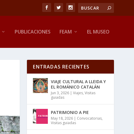
PUBLICACIONES
FEAM
EL MUSEO
ENTRADAS RECIENTES
VIAJE CULTURAL A LLEIDA Y
EL ROMÁNICO CATALÁN
Jun 3, 2026
|
Viajes
,
Visitas
guiadas
PATRIMONIO A PIE
May 18, 2026
|
Convocatorias
,
Visitas guiadas