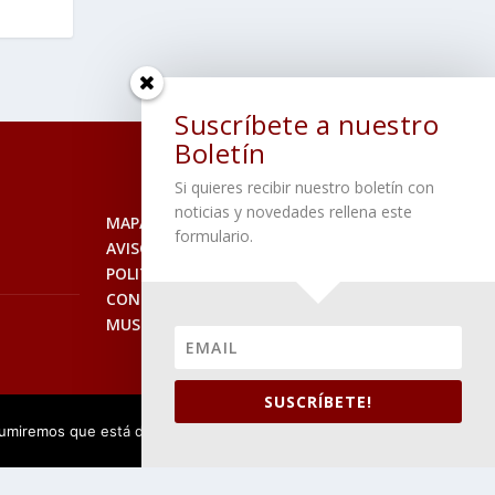
Suscríbete a nuestro
Boletín
Si quieres recibir nuestro boletín con
noticias y novedades rellena este
MAPA DEL SITIO
formulario.
AVISO LEGAL
POLITICA DE PRIVACIDAD
CONTACTO
MUSEO
SUSCRÍBETE!
 asumiremos que está de acuerdo.
ACEPTO
LEER MÁS