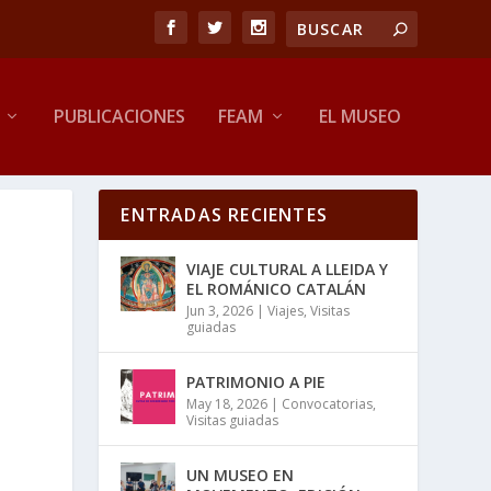
PUBLICACIONES
FEAM
EL MUSEO
ENTRADAS RECIENTES
VIAJE CULTURAL A LLEIDA Y
EL ROMÁNICO CATALÁN
Jun 3, 2026
|
Viajes
,
Visitas
guiadas
PATRIMONIO A PIE
May 18, 2026
|
Convocatorias
,
Visitas guiadas
UN MUSEO EN