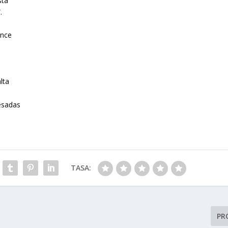
sta
.
ance
lta
esadas
TASA:
PR