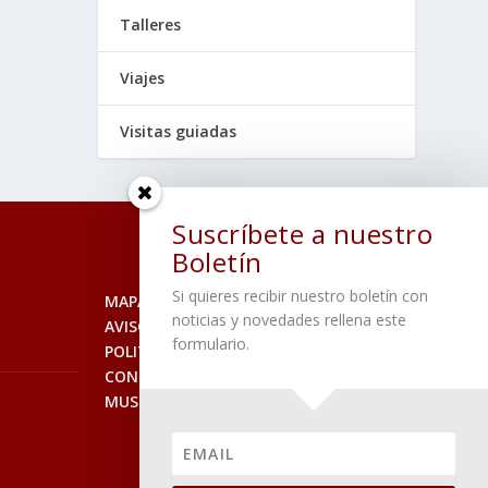
Talleres
Viajes
Visitas guiadas
Suscríbete a nuestro
Boletín
Si quieres recibir nuestro boletín con
MAPA DEL SITIO
noticias y novedades rellena este
AVISO LEGAL
formulario.
POLITICA DE PRIVACIDAD
CONTACTO
MUSEO