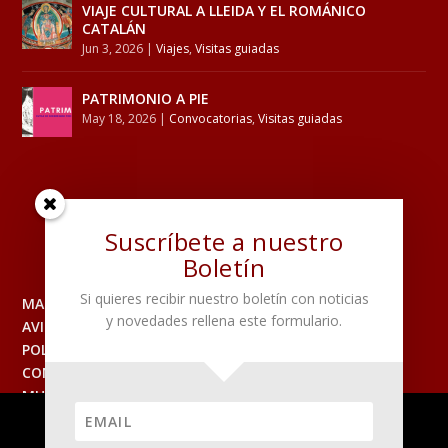
VIAJE CULTURAL A LLEIDA Y EL ROMÁNICO
CATALÁN
Jun 3, 2026
|
Viajes
,
Visitas guiadas
PATRIMONIO A PIE
May 18, 2026
|
Convocatorias
,
Visitas guiadas
Suscríbete a nuestro
Boletín
Si quieres recibir nuestro boletín con noticias
MAPA DEL SITIO
y novedades rellena este formulario.
AVISO LEGAL
POLITICA DE PRIVACIDAD
CONTACTO
MUSEO
Utilizamos cookies para asegurar que damos la mejor
experiencia al usuario en nuestro sitio web. Si continúa