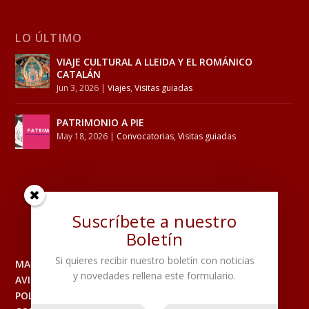
LO ÚLTIMO
VIAJE CULTURAL A LLEIDA Y EL ROMÁNICO
CATALÁN
Jun 3, 2026
|
Viajes
,
Visitas guiadas
PATRIMONIO A PIE
May 18, 2026
|
Convocatorias
,
Visitas guiadas
Suscríbete a nuestro
Boletín
Si quieres recibir nuestro boletín con noticias
MAPA DEL SITIO
y novedades rellena este formulario.
AVISO LEGAL
POLITICA DE PRIVACIDAD