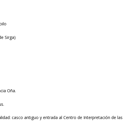
oilo
de Sirga)
acia Oña.
us.
ocalidad: casco antiguo y entrada al Centro de Interpretación de las