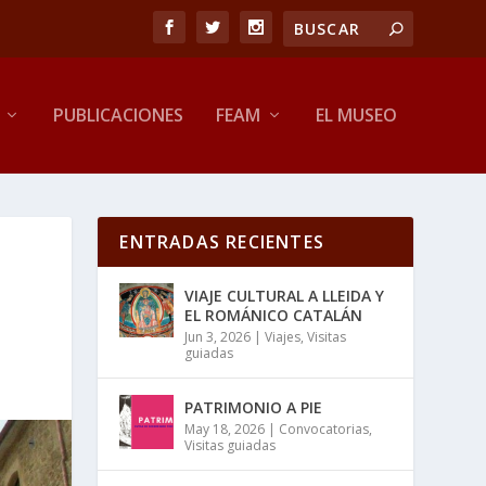
PUBLICACIONES
FEAM
EL MUSEO
ENTRADAS RECIENTES
VIAJE CULTURAL A LLEIDA Y
EL ROMÁNICO CATALÁN
Jun 3, 2026
|
Viajes
,
Visitas
guiadas
PATRIMONIO A PIE
May 18, 2026
|
Convocatorias
,
Visitas guiadas