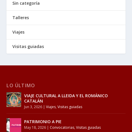
Sin categoría
Talleres
Viajes
Visitas guiadas
LO ÚLTIMO
VIAJE CULTURAL A LLEIDA Y EL ROMÁNICO
CATALÁN
Jun 3, 2026
|
Viajes
,
Visitas guiadas
PATRIMONIO A PIE
May 18, 2026
|
Convocatorias
,
Visitas guiadas