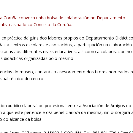
da Coruña convoca unha bolsa de colaboración no Departamento
tivo asinado co Concello da Coruña.
 en práctica dalgúns dos labores propios do Departamento Didáctic
das a centros escolares e asociacións, a participación na elaboración
eitadas aos diferentes niveis educativos, así como a colaboración no
es didácticas organizadas polo mesmo
ndencias do museo, contará co asesoramento dos titores nomeados p
rsoal técnico do centro
.
ción xurídico-laboral ou profesional entre a Asociación de Amigos do
 á que este pertence e o/a beneficiario/a da mesma, nin outorgará 
ló do alcance da bolsa.
as Artes. C/ Zalaeta, 2 15002 A CORUÑA. Tel.: 881 881 700 / Fax: 8