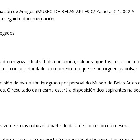
ciación de Amigos (MUSEO DE BELAS ARTES C/ Zalaeta, 2 15002 A
 a seguinte documentación:
legados
do nin gozar doutra bolsa ou axuda, calquera que fose esta, ou, no
r a el con anterioridade ao momento no que se outorguen as bolsas
isión de avaliación integrada por persoal do Museo de Belas Artes 
s. O resultado da mesma estará a disposición dos aspirantes na se
prazo de 5 días naturais a partir de data de concesión da mesma
información que sexa posta á disposición do bolseiro, ben sexa a