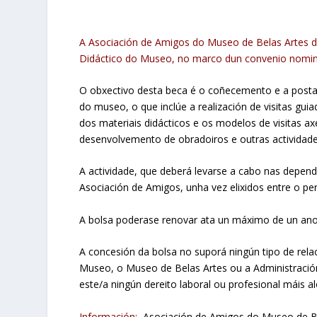
A Asociación de Amigos do Museo de Belas Artes 
Didáctico do Museo, no marco dun convenio nomina
O obxectivo desta beca é o coñecemento e a posta
do museo, o que inclúe a realización de visitas guia
dos materiais didácticos e os modelos de visitas ax
desenvolvemento de obradoiros e outras actividad
A actividade, que deberá levarse a cabo nas depe
Asociación de Amigos, unha vez elixidos entre o pe
A bolsa poderase renovar ata un máximo de un ano
A concesión da bolsa no suporá ningún tipo de rela
Museo, o Museo de Belas Artes ou a Administración
este/a ningún dereito laboral ou profesional máis a
Información:
Asociación de Amigos do Museo de Bel